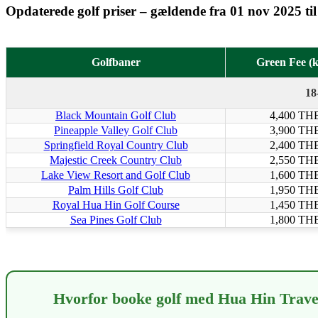
Opdaterede golf priser – gældende fra 01 nov 2025 ti
Golfbaner
Green Fee (
18
Black Mountain Golf Club
4,400 TH
Pineapple Valley Golf Club
3,900 TH
Springfield Royal Country Club
2,400 TH
Majestic Creek Country Club
2,550 TH
Lake View Resort and Golf Club
1,600 TH
Palm Hills Golf Club
1,950 TH
Royal Hua Hin Golf Course
1,450 TH
Sea Pines Golf Club
1,800 TH
Hvorfor booke golf med Hua Hin Trave