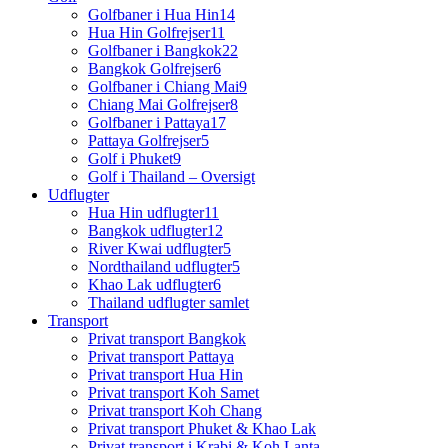
Golfbaner i Hua Hin
14
Hua Hin Golfrejser
11
Golfbaner i Bangkok
22
Bangkok Golfrejser
6
Golfbaner i Chiang Mai
9
Chiang Mai Golfrejser
8
Golfbaner i Pattaya
17
Pattaya Golfrejser
5
Golf i Phuket
9
Golf i Thailand – Oversigt
Udflugter
Hua Hin udflugter
11
Bangkok udflugter
12
River Kwai udflugter
5
Nordthailand udflugter
5
Khao Lak udflugter
6
Thailand udflugter samlet
Transport
Privat transport Bangkok
Privat transport Pattaya
Privat transport Hua Hin
Privat transport Koh Samet
Privat transport Koh Chang
Privat transport Phuket & Khao Lak
Privat transport i Krabi & Koh Lanta