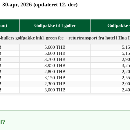
l 30.apr, 2026
(opdateret 12. dec)
kun)
Golfpakke til 1 golfer
Golfpakke v
-hullers golfpakke inkl. green fee + returtransport fra hotel i Hua 
B
5,600 THB
5,1
B
5,600 THB
5,1
B
3,700 THB
2,9
B
3,950 THB
3,2
B
2,800 THB
2,2
B
3,150 THB
2,5
B
2,300 THB
2,0
B
3,000 THB
2,4
l?