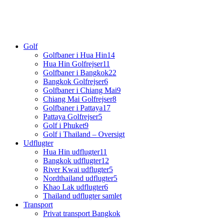
Golf
Golfbaner i Hua Hin
14
Hua Hin Golfrejser
11
Golfbaner i Bangkok
22
Bangkok Golfrejser
6
Golfbaner i Chiang Mai
9
Chiang Mai Golfrejser
8
Golfbaner i Pattaya
17
Pattaya Golfrejser
5
Golf i Phuket
9
Golf i Thailand – Oversigt
Udflugter
Hua Hin udflugter
11
Bangkok udflugter
12
River Kwai udflugter
5
Nordthailand udflugter
5
Khao Lak udflugter
6
Thailand udflugter samlet
Transport
Privat transport Bangkok