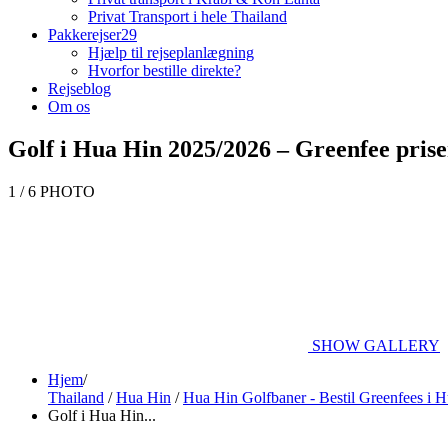
Privat Transport i hele Thailand
Pakkerejser
29
Hjælp til rejseplanlægning
Hvorfor bestille direkte?
Rejseblog
Om os
Golf i Hua Hin 2025/2026 – Greenfee prise
1 / 6 PHOTO
SHOW GALLERY
Hjem
/
Thailand
/
Hua Hin
/
Hua Hin Golfbaner - Bestil Greenfees i 
Golf i Hua Hin...